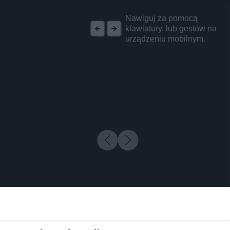
REKLAMA
Nawiguj za pomocą
klawiatury, lub gestów na
urządzeniu mobilnym.