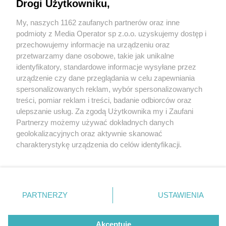
Drogi Użytkowniku,
My, naszych 1162 zaufanych partnerów oraz inne
Wydawca mediów
lokalnych
podmioty z Media Operator sp z.o.o. uzyskujemy dostęp i
przechowujemy informacje na urządzeniu oraz
przetwarzamy dane osobowe, takie jak unikalne
identyfikatory, standardowe informacje wysyłane przez
urządzenie czy dane przeglądania w celu zapewniania
4 / 0
spersonalizowanych reklam, wybór spersonalizowanych
Nie zapomnij
treści, pomiar reklam i treści, badanie odbiorców oraz
zapoznać się z:
polityką prywatności
regulamin korzystania z portali
ulepszanie usług. Za zgodą Użytkownika my i Zaufani
Twoje
miasto
Skontakuj się
z nami
Partnerzy możemy używać dokładnych danych
Piekary Śląskie
Kontakt
geolokalizacyjnych oraz aktywnie skanować
Chorzów
Wydawca
charakterystykę urządzenia do celów identyfikacji.
Tarnowskie Góry
Redakcja
Ruda Śląska
Newsletter
Ponieważ cenimy Twoją prywatność, prosimy o zgodę na
Świętochłowice
Reklama
korzystanie z tych technologii poprzez kliknięcie
Tychy
„Akceptuję”. Zgoda jest dobrowolna i zawsze możesz ją
Bytom
Katowice
zmienić/wycofać klikając przycisk ustawień prywatności
REKLAMA
PARTNERZY
USTAWIENIA
Gliwice
znajdujący się w lewym dolnym rogu strony
. Niektóre
Zabrze
Zagłębie
rodzaje przetwarzania danych nie wymagają zgody
użytkownika, ale masz prawo sprzeciwić się takiemu
Akceptuję