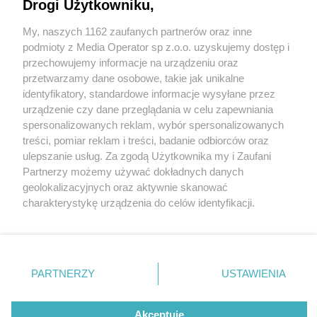
Drogi Użytkowniku,
My, naszych 1162 zaufanych partnerów oraz inne
Wydawca mediów
lokalnych
podmioty z Media Operator sp z.o.o. uzyskujemy dostęp i
przechowujemy informacje na urządzeniu oraz
przetwarzamy dane osobowe, takie jak unikalne
identyfikatory, standardowe informacje wysyłane przez
urządzenie czy dane przeglądania w celu zapewniania
2 / 0
spersonalizowanych reklam, wybór spersonalizowanych
Nie zapomnij
treści, pomiar reklam i treści, badanie odbiorców oraz
zapoznać się z:
polityką prywatności
regulamin korzystania z portali
ulepszanie usług. Za zgodą Użytkownika my i Zaufani
Twoje
miasto
Skontakuj się
z nami
Partnerzy możemy używać dokładnych danych
Piekary Śląskie
Kontakt
geolokalizacyjnych oraz aktywnie skanować
Chorzów
Wydawca
charakterystykę urządzenia do celów identyfikacji.
Tarnowskie Góry
Redakcja
Ruda Śląska
Newsletter
Ponieważ cenimy Twoją prywatność, prosimy o zgodę na
Świętochłowice
Reklama
korzystanie z tych technologii poprzez kliknięcie
Tychy
„Akceptuję”. Zgoda jest dobrowolna i zawsze możesz ją
Bytom
Katowice
zmienić/wycofać klikając przycisk ustawień prywatności
REKLAMA
PARTNERZY
USTAWIENIA
Gliwice
znajdujący się w lewym dolnym rogu strony
. Niektóre
Zabrze
Zagłębie
rodzaje przetwarzania danych nie wymagają zgody
użytkownika, ale masz prawo sprzeciwić się takiemu
Akceptuję