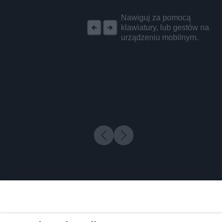
REKLAMA
Nawiguj za pomocą
klawiatury, lub gestów na
urządzeniu mobilnym.