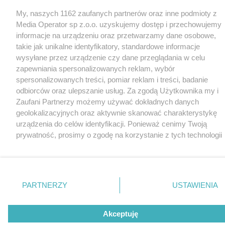
My, naszych 1162 zaufanych partnerów oraz inne podmioty z
Media Operator sp z.o.o. uzyskujemy dostęp i przechowujemy
informacje na urządzeniu oraz przetwarzamy dane osobowe,
takie jak unikalne identyfikatory, standardowe informacje
wysyłane przez urządzenie czy dane przeglądania w celu
zapewniania spersonalizowanych reklam, wybór
spersonalizowanych treści, pomiar reklam i treści, badanie
odbiorców oraz ulepszanie usług. Za zgodą Użytkownika my i
Zaufani Partnerzy możemy używać dokładnych danych
geolokalizacyjnych oraz aktywnie skanować charakterystykę
urządzenia do celów identyfikacji. Ponieważ cenimy Twoją
prywatność, prosimy o zgodę na korzystanie z tych technologii
poprzez kliknięcie „Akceptuję”. Zgoda jest dobrowolna i zawsze
możesz ją zmienić/wycofać klikając przycisk ustawień
prywatności znajdujący się w lewym dolnym rogu strony
.
Niektóre rodzaje przetwarzania danych nie wymagają zgody
PARTNERZY
USTAWIENIA
użytkownika, ale masz prawo sprzeciwić się takiemu
przetwarzaniu. Preferencje będą miały zastosowania tylko na
Akceptuję
tej witrynie.