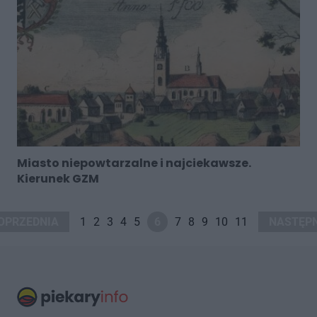
Miasto niepowtarzalne i najciekawsze.
Kierunek GZM
OPRZEDNIA
1
2
3
4
5
6
7
8
9
10
11
NASTĘP