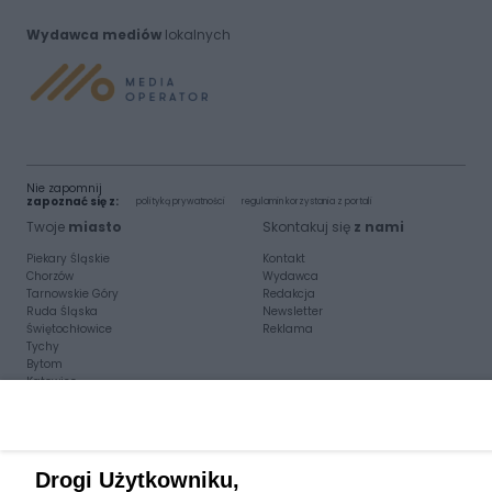
Wydawca mediów
lokalnych
Nie zapomnij
zapoznać się z:
polityką prywatności
regulamin korzystania z portali
Twoje
miasto
Skontakuj się
z nami
Piekary Śląskie
Kontakt
Chorzów
Wydawca
Tarnowskie Góry
Redakcja
Ruda Śląska
Newsletter
Świętochłowice
Reklama
Tychy
Bytom
Katowice
Gliwice
Zabrze
Zagłębie
Drogi Użytkowniku,