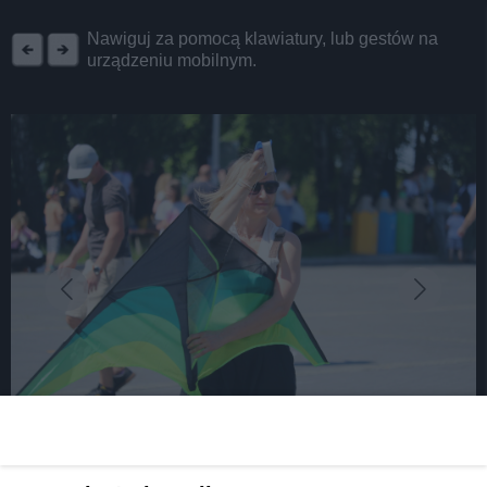
REKLAMA
Nawiguj za pomocą klawiatury, lub gestów na
urządzeniu mobilnym.
fot: UM Piekary Śląskie
"KajTy lecisz?" w Piekarach Śląskich. Piknik z