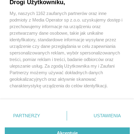
latwcami na Kopcu Wyzwolenia [GALERIA]
Drogi Użytkowniku,
My, naszych 1162 zaufanych partnerów oraz inne
Wydawca mediów
lokalnych
podmioty z Media Operator sp z.o.o. uzyskujemy dostęp i
przechowujemy informacje na urządzeniu oraz
przetwarzamy dane osobowe, takie jak unikalne
identyfikatory, standardowe informacje wysyłane przez
4 / 17
urządzenie czy dane przeglądania w celu zapewniania
spersonalizowanych reklam, wybór spersonalizowanych
Piknik z latawcem na Kopcu
Nie zapomnij
treści, pomiar reklam i treści, badanie odbiorców oraz
zapoznać się z:
polityką prywatności
regulamin korzystania z portali
ulepszanie usług. Za zgodą Użytkownika my i Zaufani
Wyzwolenia
Twoje
miasto
Skontakuj się
z nami
Partnerzy możemy używać dokładnych danych
Piekary Śląskie
Kontakt
geolokalizacyjnych oraz aktywnie skanować
Chorzów
Wydawca
charakterystykę urządzenia do celów identyfikacji.
Tarnowskie Góry
Redakcja
Ruda Śląska
Newsletter
Ponieważ cenimy Twoją prywatność, prosimy o zgodę na
Świętochłowice
Reklama
korzystanie z tych technologii poprzez kliknięcie
Tychy
„Akceptuję”. Zgoda jest dobrowolna i zawsze możesz ją
Bytom
Katowice
zmienić/wycofać klikając przycisk ustawień prywatności
REKLAMA
PARTNERZY
USTAWIENIA
Gliwice
znajdujący się w lewym dolnym rogu strony
. Niektóre
Zabrze
Zagłębie
rodzaje przetwarzania danych nie wymagają zgody
użytkownika, ale masz prawo sprzeciwić się takiemu
Akceptuję