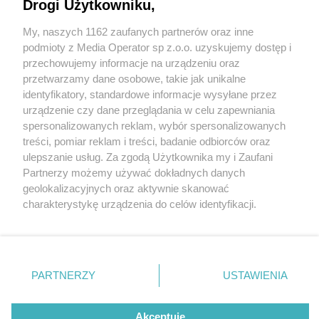
Drogi Użytkowniku,
My, naszych 1162 zaufanych partnerów oraz inne
Wydawca mediów
lokalnych
podmioty z Media Operator sp z.o.o. uzyskujemy dostęp i
przechowujemy informacje na urządzeniu oraz
przetwarzamy dane osobowe, takie jak unikalne
identyfikatory, standardowe informacje wysyłane przez
urządzenie czy dane przeglądania w celu zapewniania
1 / 0
spersonalizowanych reklam, wybór spersonalizowanych
Nie zapomnij
treści, pomiar reklam i treści, badanie odbiorców oraz
zapoznać się z:
polityką prywatności
regulamin korzystania z portali
ulepszanie usług. Za zgodą Użytkownika my i Zaufani
Twoje
miasto
Skontakuj się
z nami
Partnerzy możemy używać dokładnych danych
Piekary Śląskie
Kontakt
geolokalizacyjnych oraz aktywnie skanować
Chorzów
Wydawca
charakterystykę urządzenia do celów identyfikacji.
Tarnowskie Góry
Redakcja
Ruda Śląska
Newsletter
Ponieważ cenimy Twoją prywatność, prosimy o zgodę na
Świętochłowice
Reklama
korzystanie z tych technologii poprzez kliknięcie
Tychy
„Akceptuję”. Zgoda jest dobrowolna i zawsze możesz ją
Bytom
Katowice
zmienić/wycofać klikając przycisk ustawień prywatności
REKLAMA
PARTNERZY
USTAWIENIA
Gliwice
znajdujący się w lewym dolnym rogu strony
. Niektóre
Zabrze
Zagłębie
rodzaje przetwarzania danych nie wymagają zgody
użytkownika, ale masz prawo sprzeciwić się takiemu
Akceptuję