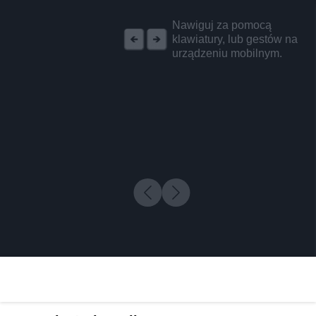
REKLAMA
Nawiguj za pomocą
klawiatury, lub gestów na
urządzeniu mobilnym.