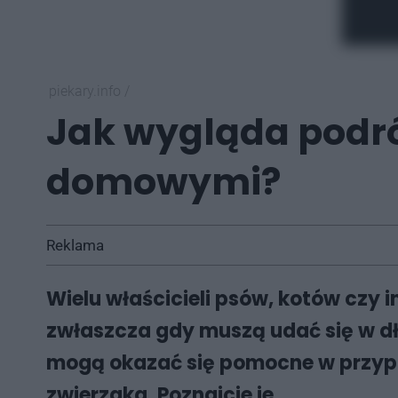
piekary.info
/
Jak wygląda podró
domowymi?
Reklama
Wielu właścicieli psów, kotów czy 
zwłaszcza gdy muszą udać się w dł
mogą okazać się pomocne w przypa
zwierzaka. Poznajcie je.