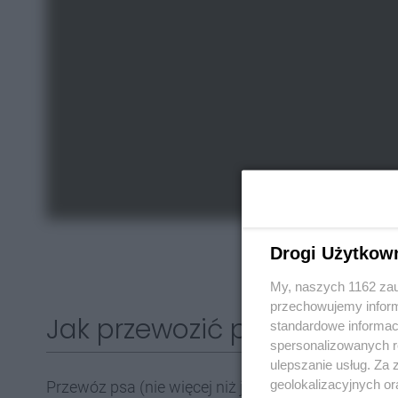
Drogi Użytkow
My, naszych 1162 zau
przechowujemy informa
Jak przewozić psa w pocią
standardowe informac
spersonalizowanych re
ulepszanie usług. Za
geolokalizacyjnych or
Przewóz psa (nie więcej niż jednego, bez względu 