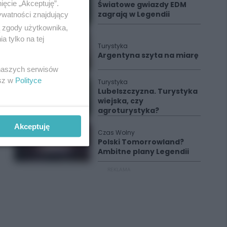
ięcie „Akceptuję”.
Światowe gwiazdy EDM
zagrają w Legendii
ywatności znajdujący
ą zgody użytkownika,
 tylko na tej
Turystyka
Argentyna szyta na miarę
 naszych serwisów
esz w
Polityce
Turystyka
Lubelszczyzna. Turystyka
wiejska, czy
agroturystyka?
Akceptuję
Czas Wolny
Polski Tomorrowland?
Ambitne plany Legendii
REKLAMA