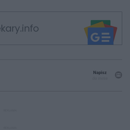
kary.info
Napisz
do mnie
REKLAMA
REKLAMA