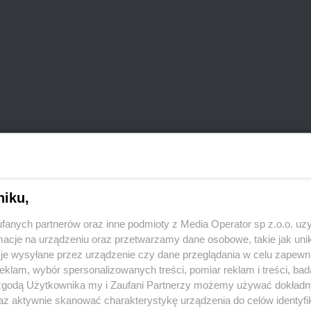
niku,
REKLAMA
fanych partnerów oraz inne podmioty z Media Operator sp z.o.o. uz
cje na urządzeniu oraz przetwarzamy dane osobowe, takie jak unika
gach KŚ?
je wysyłane przez urządzenie czy dane przeglądania w celu zapewn
klam, wybór spersonalizowanych treści, pomiar reklam i treści, bad
 zgodą Użytkownika my i Zaufani Partnerzy możemy używać dokład
az aktywnie skanować charakterystykę urządzenia do celów identyfi
na wielkość) pod opieką dorosłego podróżnego jest