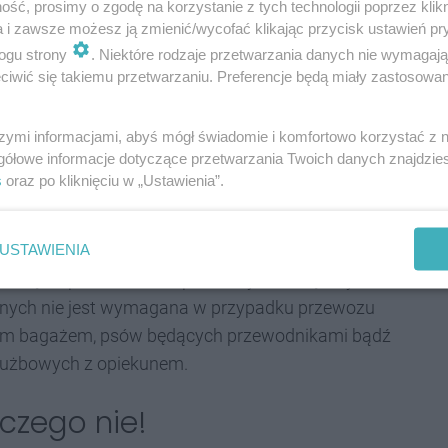
ść, prosimy o zgodę na korzystanie z tych technologii poprzez klikn
 zachowuje się agresywnie i nie zakłóca spokoju.
a i zawsze możesz ją zmienić/wycofać klikając przycisk ustawień pr
żony kaganiec, a jego właściciel posiada ważny bilet
ogu strony
. Niektóre rodzaje przetwarzania danych nie wymagaj
zepieniu psa przeciwko wściekliźnie. Warto
iwić się takiemu przetwarzaniu. Preferencje będą miały zastosowania
siedzenia, a jego opiekun musi zadbać o czystość i
szymi informacjami, abyś mógł świadomie i komfortowo korzystać z
gółowe informacje dotyczące przetwarzania Twoich danych znajdzi
konieczna?
s
oraz po kliknięciu w „Ustawienia”.
USTAWIENIA
ię pozostali pasażerowie. Jeśli zaprotestują,
ć się do przedziału dla podróżnych z większym
żnych nie jest wymagana w przypadku przewozu
szym bagażem, psów będących przewodnikami bądź
łużbowych z opiekunem.
aczego nie!