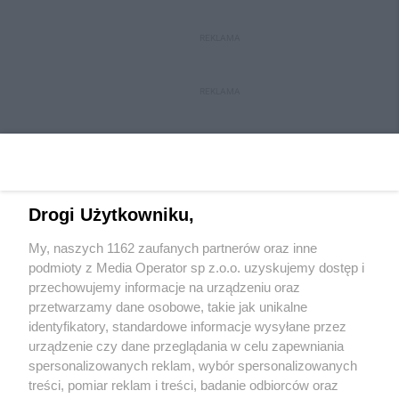
REKLAMA
REKLAMA
Drogi Użytkowniku,
My, naszych 1162 zaufanych partnerów oraz inne
Wydawca mediów
lokalnych
podmioty z Media Operator sp z.o.o. uzyskujemy dostęp i
przechowujemy informacje na urządzeniu oraz
przetwarzamy dane osobowe, takie jak unikalne
identyfikatory, standardowe informacje wysyłane przez
urządzenie czy dane przeglądania w celu zapewniania
spersonalizowanych reklam, wybór spersonalizowanych
Nie zapomnij
treści, pomiar reklam i treści, badanie odbiorców oraz
zapoznać się z:
polityką prywatności
regulamin korzystania z portali