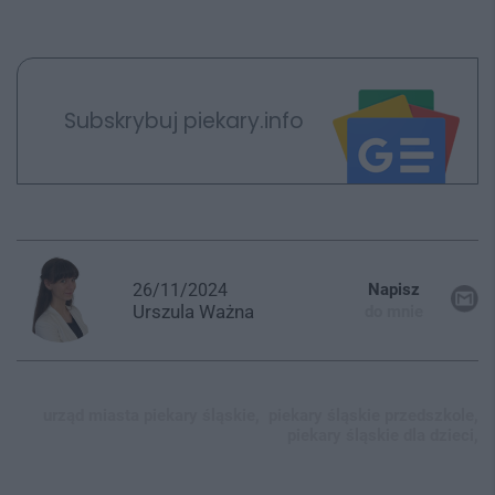
Subskrybuj piekary.info
26/11/2024
Napisz
Urszula
Ważna
do mnie
urząd miasta piekary śląskie,
piekary śląskie przedszkole,
piekary śląskie dla dzieci,