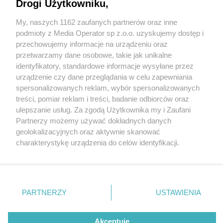
Drogi Użytkowniku,
My, naszych 1162 zaufanych partnerów oraz inne
Wydawca mediów
lokalnych
podmioty z Media Operator sp z.o.o. uzyskujemy dostęp i
przechowujemy informacje na urządzeniu oraz
przetwarzamy dane osobowe, takie jak unikalne
identyfikatory, standardowe informacje wysyłane przez
urządzenie czy dane przeglądania w celu zapewniania
2 / 0
spersonalizowanych reklam, wybór spersonalizowanych
Nie zapomnij
treści, pomiar reklam i treści, badanie odbiorców oraz
zapoznać się z:
polityką prywatności
regulamin korzystania z portali
ulepszanie usług. Za zgodą Użytkownika my i Zaufani
Twoje
miasto
Skontakuj się
z nami
Partnerzy możemy używać dokładnych danych
Piekary Śląskie
Kontakt
geolokalizacyjnych oraz aktywnie skanować
Chorzów
Wydawca
charakterystykę urządzenia do celów identyfikacji.
Tarnowskie Góry
Redakcja
Ruda Śląska
Newsletter
Ponieważ cenimy Twoją prywatność, prosimy o zgodę na
Świętochłowice
Reklama
korzystanie z tych technologii poprzez kliknięcie
Tychy
„Akceptuję”. Zgoda jest dobrowolna i zawsze możesz ją
Bytom
Katowice
zmienić/wycofać klikając przycisk ustawień prywatności
REKLAMA
PARTNERZY
USTAWIENIA
Gliwice
znajdujący się w lewym dolnym rogu strony
. Niektóre
Zabrze
Zagłębie
rodzaje przetwarzania danych nie wymagają zgody
użytkownika, ale masz prawo sprzeciwić się takiemu
Akceptuję