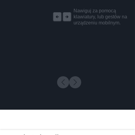
REKLAMA
Nawiguj za pomocą
klawiatury, lub gestów na
urządzeniu mobilnym.