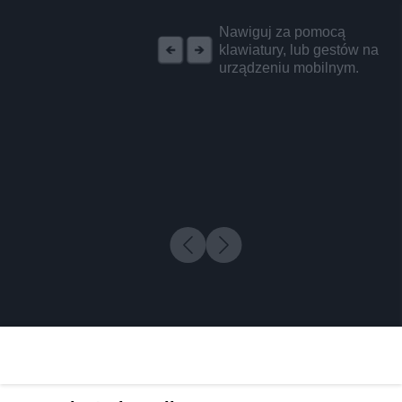
REKLAMA
Nawiguj za pomocą
klawiatury, lub gestów na
urządzeniu mobilnym.