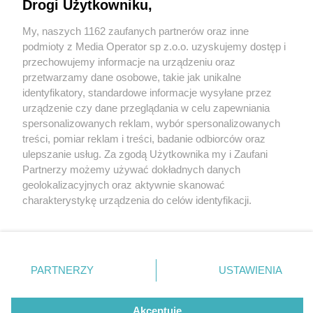
Drogi Użytkowniku,
My, naszych 1162 zaufanych partnerów oraz inne
Wydawca mediów
lokalnych
podmioty z Media Operator sp z.o.o. uzyskujemy dostęp i
przechowujemy informacje na urządzeniu oraz
przetwarzamy dane osobowe, takie jak unikalne
identyfikatory, standardowe informacje wysyłane przez
urządzenie czy dane przeglądania w celu zapewniania
2 / 0
spersonalizowanych reklam, wybór spersonalizowanych
Nie zapomnij
treści, pomiar reklam i treści, badanie odbiorców oraz
zapoznać się z:
polityką prywatności
regulamin korzystania z portali
ulepszanie usług. Za zgodą Użytkownika my i Zaufani
Twoje
miasto
Skontakuj się
z nami
Partnerzy możemy używać dokładnych danych
Piekary Śląskie
Kontakt
geolokalizacyjnych oraz aktywnie skanować
Chorzów
Wydawca
charakterystykę urządzenia do celów identyfikacji.
Tarnowskie Góry
Redakcja
Ruda Śląska
Newsletter
Ponieważ cenimy Twoją prywatność, prosimy o zgodę na
Świętochłowice
Reklama
korzystanie z tych technologii poprzez kliknięcie
Tychy
„Akceptuję”. Zgoda jest dobrowolna i zawsze możesz ją
Bytom
Katowice
zmienić/wycofać klikając przycisk ustawień prywatności
REKLAMA
PARTNERZY
USTAWIENIA
Gliwice
znajdujący się w lewym dolnym rogu strony
. Niektóre
Zabrze
Zagłębie
rodzaje przetwarzania danych nie wymagają zgody
użytkownika, ale masz prawo sprzeciwić się takiemu
Akceptuję