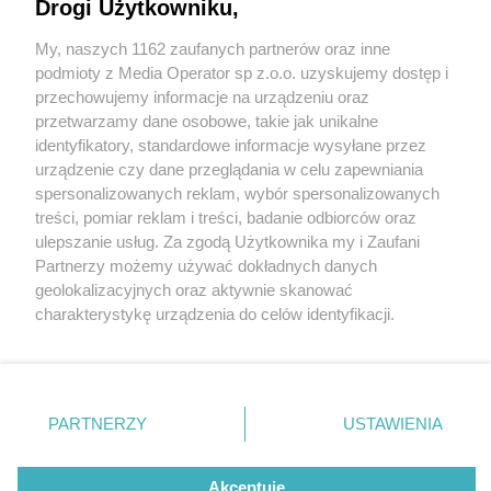
Śląskich powstała nowa galeria
Drogi Użytkowniku,
My, naszych 1162 zaufanych partnerów oraz inne
Wydawca mediów
lokalnych
podmioty z Media Operator sp z.o.o. uzyskujemy dostęp i
przechowujemy informacje na urządzeniu oraz
przetwarzamy dane osobowe, takie jak unikalne
identyfikatory, standardowe informacje wysyłane przez
urządzenie czy dane przeglądania w celu zapewniania
5 / 8
spersonalizowanych reklam, wybór spersonalizowanych
Nie zapomnij
treści, pomiar reklam i treści, badanie odbiorców oraz
Industrial GUT "ajza projekt"
zapoznać się z:
polityką prywatności
regulamin korzystania z portali
ulepszanie usług. Za zgodą Użytkownika my i Zaufani
Twoje
miasto
Skontakuj się
z nami
Partnerzy możemy używać dokładnych danych
Piekary Śląskie
Kontakt
geolokalizacyjnych oraz aktywnie skanować
Chorzów
Wydawca
charakterystykę urządzenia do celów identyfikacji.
Tarnowskie Góry
Redakcja
Ruda Śląska
Newsletter
Ponieważ cenimy Twoją prywatność, prosimy o zgodę na
Świętochłowice
Reklama
korzystanie z tych technologii poprzez kliknięcie
Tychy
„Akceptuję”. Zgoda jest dobrowolna i zawsze możesz ją
Bytom
Katowice
zmienić/wycofać klikając przycisk ustawień prywatności
REKLAMA
PARTNERZY
USTAWIENIA
Gliwice
znajdujący się w lewym dolnym rogu strony
. Niektóre
Zabrze
Zagłębie
rodzaje przetwarzania danych nie wymagają zgody
użytkownika, ale masz prawo sprzeciwić się takiemu
Akceptuję