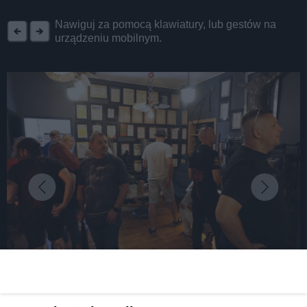
REKLAMA
Nawiguj za pomocą klawiatury, lub gestów na
urządzeniu mobilnym.
fot: UM Piekary Śląskie
Gdzie recykling łączy się ze sztuką. W Piekarach