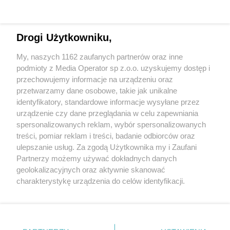
Drogi Użytkowniku,
My, naszych 1162 zaufanych partnerów oraz inne
Wydawca mediów
lokalnych
podmioty z Media Operator sp z.o.o. uzyskujemy dostęp i
przechowujemy informacje na urządzeniu oraz
przetwarzamy dane osobowe, takie jak unikalne
identyfikatory, standardowe informacje wysyłane przez
urządzenie czy dane przeglądania w celu zapewniania
spersonalizowanych reklam, wybór spersonalizowanych
Nie zapomnij
treści, pomiar reklam i treści, badanie odbiorców oraz
zapoznać się z:
polityką prywatności
regulamin korzystania z portali
ulepszanie usług. Za zgodą Użytkownika my i Zaufani
Twoje
miasto
Skontakuj się
z nami
Partnerzy możemy używać dokładnych danych
Piekary Śląskie
Kontakt
geolokalizacyjnych oraz aktywnie skanować
Chorzów
Wydawca
charakterystykę urządzenia do celów identyfikacji.
Tarnowskie Góry
Redakcja
Ruda Śląska
Newsletter
Ponieważ cenimy Twoją prywatność, prosimy o zgodę na
Świętochłowice
Reklama
korzystanie z tych technologii poprzez kliknięcie
Tychy
„Akceptuję”. Zgoda jest dobrowolna i zawsze możesz ją
Bytom
Katowice
zmienić/wycofać klikając przycisk ustawień prywatności