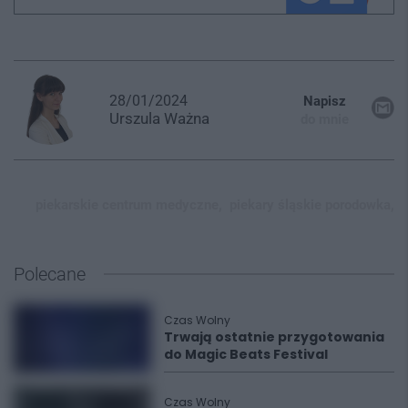
28/01/2024
Napisz
Urszula
Ważna
do mnie
piekarskie centrum medyczne,
piekary śląskie porodowka,
Polecane
Czas Wolny
Trwają ostatnie przygotowania
do Magic Beats Festival
Czas Wolny