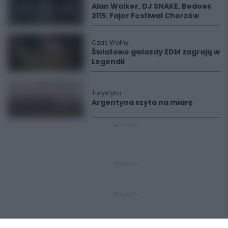
Alan Walker, DJ SNAKE, Bedoes
2115: Fajer Festiwal Chorzów
Czas Wolny
Światowe gwiazdy EDM zagrają w
Legendii
Turystyka
Argentyna szyta na miarę
REKLAMA
REKLAMA
REKLAMA