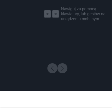
REKLAMA
Nawiguj za pomocą
klawiatury, lub gestów na
urządzeniu mobilnym.