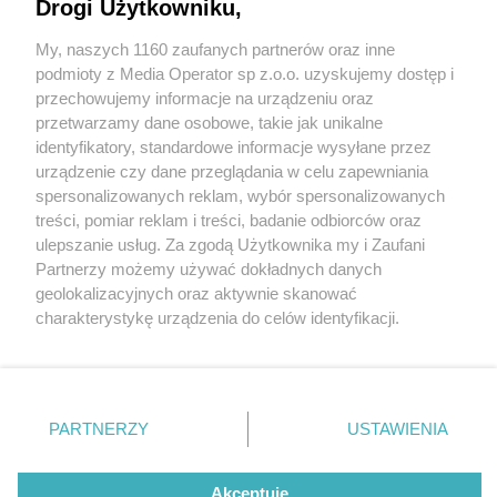
Drogi Użytkowniku,
My, naszych 1160 zaufanych partnerów oraz inne
Wydawca mediów
lokalnych
podmioty z Media Operator sp z.o.o. uzyskujemy dostęp i
przechowujemy informacje na urządzeniu oraz
przetwarzamy dane osobowe, takie jak unikalne
identyfikatory, standardowe informacje wysyłane przez
urządzenie czy dane przeglądania w celu zapewniania
3 / 0
spersonalizowanych reklam, wybór spersonalizowanych
Nie zapomnij
treści, pomiar reklam i treści, badanie odbiorców oraz
zapoznać się z:
polityką prywatności
regulamin korzystania z portali
ulepszanie usług. Za zgodą Użytkownika my i Zaufani
Twoje
miasto
Skontakuj się
z nami
Partnerzy możemy używać dokładnych danych
Piekary Śląskie
Kontakt
geolokalizacyjnych oraz aktywnie skanować
Chorzów
Wydawca
charakterystykę urządzenia do celów identyfikacji.
Tarnowskie Góry
Redakcja
Ruda Śląska
Newsletter
Ponieważ cenimy Twoją prywatność, prosimy o zgodę na
Świętochłowice
Reklama
korzystanie z tych technologii poprzez kliknięcie
Tychy
„Akceptuję”. Zgoda jest dobrowolna i zawsze możesz ją
Bytom
Katowice
zmienić/wycofać klikając przycisk ustawień prywatności
REKLAMA
PARTNERZY
USTAWIENIA
Gliwice
znajdujący się w lewym dolnym rogu strony
. Niektóre
Zabrze
Zagłębie
rodzaje przetwarzania danych nie wymagają zgody
użytkownika, ale masz prawo sprzeciwić się takiemu
Akceptuję