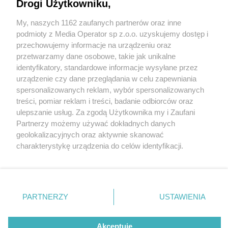
Drogi Użytkowniku,
My, naszych 1162 zaufanych partnerów oraz inne
Wydawca mediów
lokalnych
podmioty z Media Operator sp z.o.o. uzyskujemy dostęp i
przechowujemy informacje na urządzeniu oraz
przetwarzamy dane osobowe, takie jak unikalne
identyfikatory, standardowe informacje wysyłane przez
urządzenie czy dane przeglądania w celu zapewniania
spersonalizowanych reklam, wybór spersonalizowanych
Nie zapomnij
treści, pomiar reklam i treści, badanie odbiorców oraz
zapoznać się z:
polityką prywatności
regulamin korzystania z portali
ulepszanie usług. Za zgodą Użytkownika my i Zaufani
Twoje
miasto
Skontakuj się
z nami
Partnerzy możemy używać dokładnych danych
Piekary Śląskie
Kontakt
geolokalizacyjnych oraz aktywnie skanować
Chorzów
Wydawca
fot:
charakterystykę urządzenia do celów identyfikacji.
Tarnowskie Góry
Redakcja
Ruda Śląska
Newsletter
Ponieważ cenimy Twoją prywatność, prosimy o zgodę na
Świętochłowice
Reklama
Dzień Otwarty w Kolejach Śląskich za nami!
korzystanie z tych technologii poprzez kliknięcie
Tychy
„Akceptuję”. Zgoda jest dobrowolna i zawsze możesz ją
Bytom
Katowice
6 / 9
zmienić/wycofać klikając przycisk ustawień prywatności
PARTNERZY
USTAWIENIA
Gliwice
znajdujący się w lewym dolnym rogu strony
. Niektóre
Zabrze
Dzień Otwarty w Kolejach
Zagłębie
rodzaje przetwarzania danych nie wymagają zgody
użytkownika, ale masz prawo sprzeciwić się takiemu
Akceptuję