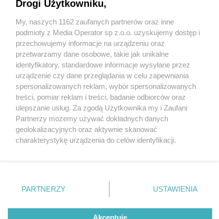
Drogi Użytkowniku,
My, naszych 1162 zaufanych partnerów oraz inne
Wydawca mediów
lokalnych
podmioty z Media Operator sp z.o.o. uzyskujemy dostęp i
przechowujemy informacje na urządzeniu oraz
przetwarzamy dane osobowe, takie jak unikalne
identyfikatory, standardowe informacje wysyłane przez
urządzenie czy dane przeglądania w celu zapewniania
1 / 0
spersonalizowanych reklam, wybór spersonalizowanych
Nie zapomnij
treści, pomiar reklam i treści, badanie odbiorców oraz
zapoznać się z:
polityką prywatności
regulamin korzystania z portali
ulepszanie usług. Za zgodą Użytkownika my i Zaufani
Twoje
miasto
Skontakuj się
z nami
Partnerzy możemy używać dokładnych danych
Piekary Śląskie
Kontakt
geolokalizacyjnych oraz aktywnie skanować
Chorzów
Wydawca
charakterystykę urządzenia do celów identyfikacji.
Tarnowskie Góry
Redakcja
Ruda Śląska
Newsletter
Ponieważ cenimy Twoją prywatność, prosimy o zgodę na
Świętochłowice
Reklama
korzystanie z tych technologii poprzez kliknięcie
Tychy
„Akceptuję”. Zgoda jest dobrowolna i zawsze możesz ją
Bytom
Katowice
zmienić/wycofać klikając przycisk ustawień prywatności
REKLAMA
PARTNERZY
USTAWIENIA
Gliwice
znajdujący się w lewym dolnym rogu strony
. Niektóre
Zabrze
Zagłębie
rodzaje przetwarzania danych nie wymagają zgody
użytkownika, ale masz prawo sprzeciwić się takiemu
Akceptuję