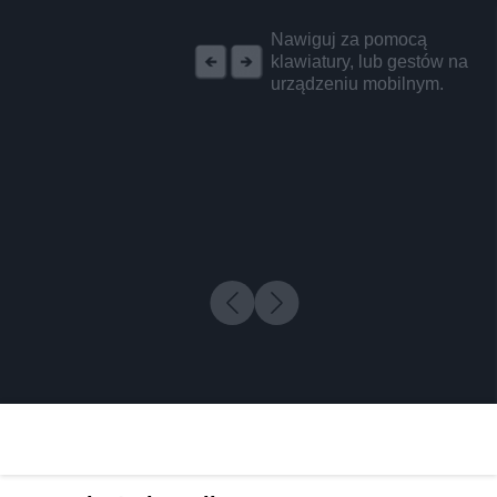
REKLAMA
Nawiguj za pomocą
klawiatury, lub gestów na
urządzeniu mobilnym.