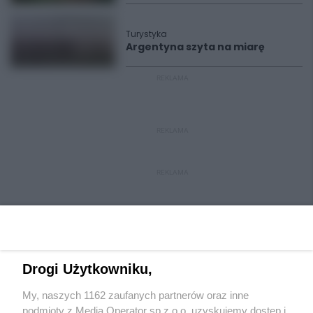
Turystyka
Argentyna szyta na miarę
REKLAMA
REKLAMA
REKLAMA
Drogi Użytkowniku,
My, naszych 1162 zaufanych partnerów oraz inne
Wydawca mediów
lokalnych
podmioty z Media Operator sp z.o.o. uzyskujemy dostęp i