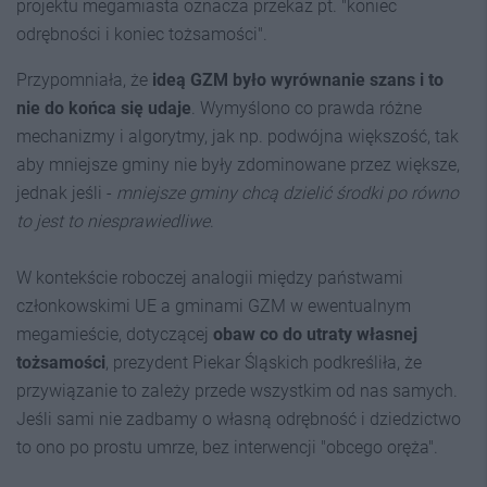
projektu megamiasta oznacza przekaz pt. "koniec
odrębności i koniec tożsamości".
Przypomniała, że
ideą GZM było wyrównanie szans i to
nie do końca się udaje
. Wymyślono co prawda różne
mechanizmy i algorytmy, jak np. podwójna większość, tak
aby mniejsze gminy nie były zdominowane przez większe,
jednak jeśli -
mniejsze gminy chcą dzielić środki po równo
to jest to niesprawiedliwe
.
W kontekście roboczej analogii między państwami
członkowskimi UE a gminami GZM w ewentualnym
megamieście, dotyczącej
obaw co do utraty własnej
tożsamości
, prezydent Piekar Śląskich podkreśliła, że
przywiązanie to zależy przede wszystkim od nas samych.
Jeśli sami nie zadbamy o własną odrębność i dziedzictwo
to ono po prostu umrze, bez interwencji "obcego oręża".