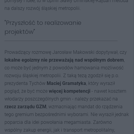
pomysły i idee, to w opinii Sławy Umińskiej-Kajdan metoda
na dalszy rozwój śląskiej metropolii.
"Przyszłość to realizowanie
projektów"
Prowadzący rozmowę Jarosław Makowski dopytywał, czy
lokalne egoizmy nie przeważają nad wspólnym dobrem
,
co może być jednym z powodów hamowania możliwość
rozwoju śląskiej metropolii. Z taką tezą zgodził się p.o.
prezydenta Tychów
Maciej Gramatyka
, który wyraził
pogląd, że być może
więcej kompetencji
- nawet kosztem
włodarzy poszczególnych gmin - należy przekazać na
rzecz zarządu GZM
, wzmacniając mandat do rządzenia
tego gremium bezpośrednimi wyborami. Nie wyraził jednak
poparcia dla idei powołania megamiasta. Zarówno
wspólny zakup energii, jak i transport metropolitalny,