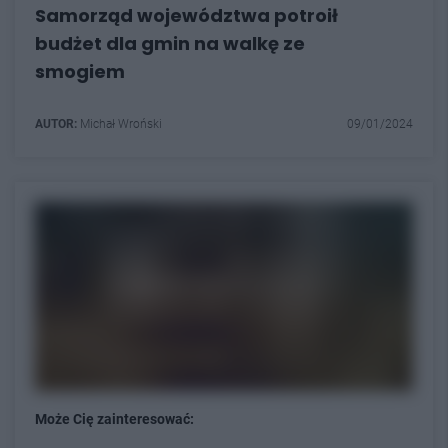
Samorząd województwa potroił
budżet dla gmin na walkę ze
smogiem
AUTOR:
Michał Wroński
09/01/2024
Może Cię zainteresować: