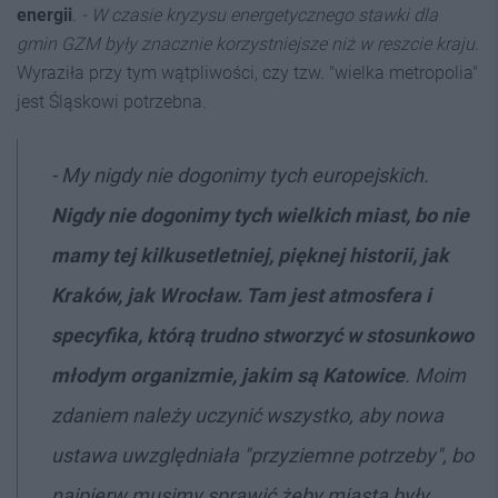
energii
.
- W
czasie kryzysu energetycznego stawki dla
gmin GZM były znacznie korzystniejsze niż w reszcie kraju
.
Wyraziła przy tym wątpliwości, czy tzw. "wielka metropolia"
jest Śląskowi potrzebna.
- My nigdy nie dogonimy tych europejskich.
Nigdy nie dogonimy tych wielkich miast, bo nie
mamy tej kilkusetletniej, pięknej historii, jak
Kraków, jak Wrocław. Tam jest atmosfera i
specyfika, którą trudno stworzyć w stosunkowo
młodym organizmie, jakim są Katowice
. Moim
zdaniem należy uczynić wszystko, aby nowa
ustawa uwzględniała "przyziemne potrzeby", bo
najpierw musimy sprawić żeby miasta były