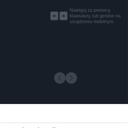
REKLAMA
Nawiguj za pomocą
klawiatury, lub gestów na
urządzeniu mobilnym.