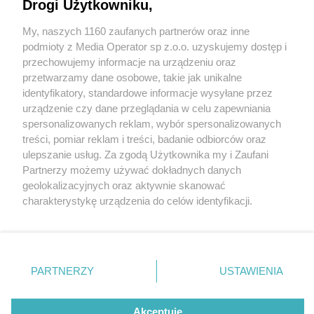
Drogi Użytkowniku,
My, naszych 1160 zaufanych partnerów oraz inne
Wydawca mediów
lokalnych
podmioty z Media Operator sp z.o.o. uzyskujemy dostęp i
przechowujemy informacje na urządzeniu oraz
przetwarzamy dane osobowe, takie jak unikalne
identyfikatory, standardowe informacje wysyłane przez
urządzenie czy dane przeglądania w celu zapewniania
2 / 0
spersonalizowanych reklam, wybór spersonalizowanych
Nie zapomnij
treści, pomiar reklam i treści, badanie odbiorców oraz
zapoznać się z:
polityką prywatności
regulamin korzystania z portali
ulepszanie usług. Za zgodą Użytkownika my i Zaufani
Twoje
miasto
Skontakuj się
z nami
Partnerzy możemy używać dokładnych danych
Piekary Śląskie
Kontakt
geolokalizacyjnych oraz aktywnie skanować
Chorzów
Wydawca
charakterystykę urządzenia do celów identyfikacji.
Tarnowskie Góry
Redakcja
Ruda Śląska
Newsletter
Ponieważ cenimy Twoją prywatność, prosimy o zgodę na
Świętochłowice
Reklama
korzystanie z tych technologii poprzez kliknięcie
Tychy
„Akceptuję”. Zgoda jest dobrowolna i zawsze możesz ją
Bytom
Katowice
zmienić/wycofać klikając przycisk ustawień prywatności
REKLAMA
PARTNERZY
USTAWIENIA
Gliwice
znajdujący się w lewym dolnym rogu strony
. Niektóre
Zabrze
Zagłębie
rodzaje przetwarzania danych nie wymagają zgody
użytkownika, ale masz prawo sprzeciwić się takiemu
Akceptuję