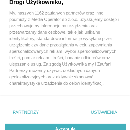
Drogi Użytkowniku,
My, naszych 1162 zaufanych partnerów oraz inne
Wydawca mediów
lokalnych
podmioty z Media Operator sp z.o.o. uzyskujemy dostęp i
przechowujemy informacje na urządzeniu oraz
przetwarzamy dane osobowe, takie jak unikalne
identyfikatory, standardowe informacje wysyłane przez
urządzenie czy dane przeglądania w celu zapewniania
3 / 0
spersonalizowanych reklam, wybór spersonalizowanych
Nie zapomnij
treści, pomiar reklam i treści, badanie odbiorców oraz
zapoznać się z:
polityką prywatności
regulamin korzystania z portali
ulepszanie usług. Za zgodą Użytkownika my i Zaufani
Twoje
miasto
Skontakuj się
z nami
Partnerzy możemy używać dokładnych danych
Piekary Śląskie
Kontakt
geolokalizacyjnych oraz aktywnie skanować
Chorzów
Wydawca
charakterystykę urządzenia do celów identyfikacji.
Tarnowskie Góry
Redakcja
Ruda Śląska
Newsletter
Ponieważ cenimy Twoją prywatność, prosimy o zgodę na
Świętochłowice
Reklama
korzystanie z tych technologii poprzez kliknięcie
Tychy
„Akceptuję”. Zgoda jest dobrowolna i zawsze możesz ją
Bytom
Katowice
zmienić/wycofać klikając przycisk ustawień prywatności
REKLAMA
PARTNERZY
USTAWIENIA
Gliwice
znajdujący się w lewym dolnym rogu strony
. Niektóre
Zabrze
Zagłębie
rodzaje przetwarzania danych nie wymagają zgody
użytkownika, ale masz prawo sprzeciwić się takiemu
Akceptuję