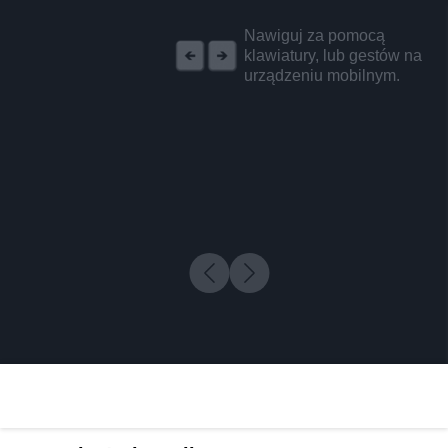
REKLAMA
Nawiguj za pomocą
klawiatury, lub gestów na
urządzeniu mobilnym.