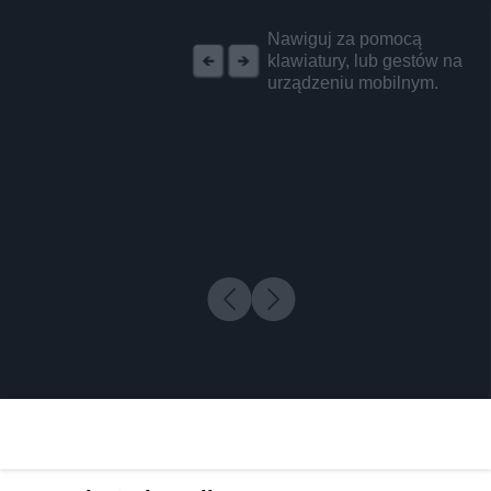
REKLAMA
Nawiguj za pomocą
klawiatury, lub gestów na
urządzeniu mobilnym.