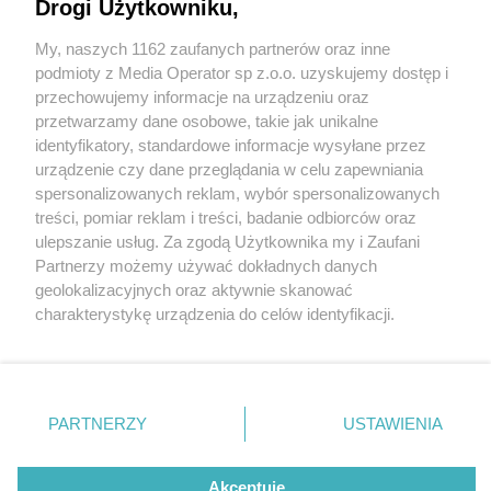
Drogi Użytkowniku,
My, naszych 1162 zaufanych partnerów oraz inne
Wydawca mediów
lokalnych
podmioty z Media Operator sp z.o.o. uzyskujemy dostęp i
przechowujemy informacje na urządzeniu oraz
przetwarzamy dane osobowe, takie jak unikalne
identyfikatory, standardowe informacje wysyłane przez
urządzenie czy dane przeglądania w celu zapewniania
1 / 0
spersonalizowanych reklam, wybór spersonalizowanych
Nie zapomnij
treści, pomiar reklam i treści, badanie odbiorców oraz
zapoznać się z:
polityką prywatności
regulamin korzystania z portali
ulepszanie usług. Za zgodą Użytkownika my i Zaufani
Twoje
miasto
Skontakuj się
z nami
Partnerzy możemy używać dokładnych danych
Piekary Śląskie
Kontakt
geolokalizacyjnych oraz aktywnie skanować
Chorzów
Wydawca
charakterystykę urządzenia do celów identyfikacji.
Tarnowskie Góry
Redakcja
Ruda Śląska
Newsletter
Ponieważ cenimy Twoją prywatność, prosimy o zgodę na
Świętochłowice
Reklama
korzystanie z tych technologii poprzez kliknięcie
Tychy
„Akceptuję”. Zgoda jest dobrowolna i zawsze możesz ją
Bytom
Katowice
zmienić/wycofać klikając przycisk ustawień prywatności
REKLAMA
PARTNERZY
USTAWIENIA
Gliwice
znajdujący się w lewym dolnym rogu strony
. Niektóre
Zabrze
Zagłębie
rodzaje przetwarzania danych nie wymagają zgody
użytkownika, ale masz prawo sprzeciwić się takiemu
Akceptuję