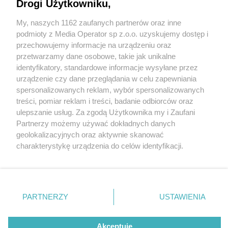
Drogi Użytkowniku,
My, naszych 1162 zaufanych partnerów oraz inne
Wydawca mediów
lokalnych
podmioty z Media Operator sp z.o.o. uzyskujemy dostęp i
przechowujemy informacje na urządzeniu oraz
przetwarzamy dane osobowe, takie jak unikalne
identyfikatory, standardowe informacje wysyłane przez
urządzenie czy dane przeglądania w celu zapewniania
2 / 0
spersonalizowanych reklam, wybór spersonalizowanych
Nie zapomnij
treści, pomiar reklam i treści, badanie odbiorców oraz
zapoznać się z:
polityką prywatności
regulamin korzystania z portali
ulepszanie usług. Za zgodą Użytkownika my i Zaufani
Twoje
miasto
Skontakuj się
z nami
Partnerzy możemy używać dokładnych danych
Piekary Śląskie
Kontakt
geolokalizacyjnych oraz aktywnie skanować
Chorzów
Wydawca
charakterystykę urządzenia do celów identyfikacji.
Tarnowskie Góry
Redakcja
Ruda Śląska
Newsletter
Ponieważ cenimy Twoją prywatność, prosimy o zgodę na
Świętochłowice
Reklama
korzystanie z tych technologii poprzez kliknięcie
Tychy
„Akceptuję”. Zgoda jest dobrowolna i zawsze możesz ją
Bytom
Katowice
zmienić/wycofać klikając przycisk ustawień prywatności
REKLAMA
PARTNERZY
USTAWIENIA
Gliwice
znajdujący się w lewym dolnym rogu strony
. Niektóre
Zabrze
Zagłębie
rodzaje przetwarzania danych nie wymagają zgody
użytkownika, ale masz prawo sprzeciwić się takiemu
Akceptuję