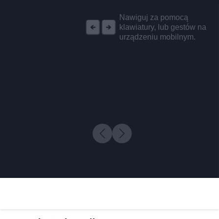
REKLAMA
Nawiguj za pomocą
klawiatury, lub gestów na
urządzeniu mobilnym.