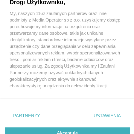
Drogi Użytkowniku,
My, naszych 1162 zaufanych partnerów oraz inne
Wydawca mediów
lokalnych
podmioty z Media Operator sp z.o.o. uzyskujemy dostęp i
przechowujemy informacje na urządzeniu oraz
przetwarzamy dane osobowe, takie jak unikalne
identyfikatory, standardowe informacje wysyłane przez
urządzenie czy dane przeglądania w celu zapewniania
1 / 0
spersonalizowanych reklam, wybór spersonalizowanych
Nie zapomnij
treści, pomiar reklam i treści, badanie odbiorców oraz
zapoznać się z:
polityką prywatności
regulamin korzystania z portali
ulepszanie usług. Za zgodą Użytkownika my i Zaufani
Twoje
miasto
Skontakuj się
z nami
Partnerzy możemy używać dokładnych danych
Piekary Śląskie
Kontakt
geolokalizacyjnych oraz aktywnie skanować
Chorzów
Wydawca
charakterystykę urządzenia do celów identyfikacji.
Tarnowskie Góry
Redakcja
Ruda Śląska
Newsletter
Ponieważ cenimy Twoją prywatność, prosimy o zgodę na
Świętochłowice
Reklama
korzystanie z tych technologii poprzez kliknięcie
Tychy
„Akceptuję”. Zgoda jest dobrowolna i zawsze możesz ją
Bytom
Katowice
zmienić/wycofać klikając przycisk ustawień prywatności
REKLAMA
PARTNERZY
USTAWIENIA
Gliwice
znajdujący się w lewym dolnym rogu strony
. Niektóre
Zabrze
Zagłębie
rodzaje przetwarzania danych nie wymagają zgody
użytkownika, ale masz prawo sprzeciwić się takiemu
Akceptuję