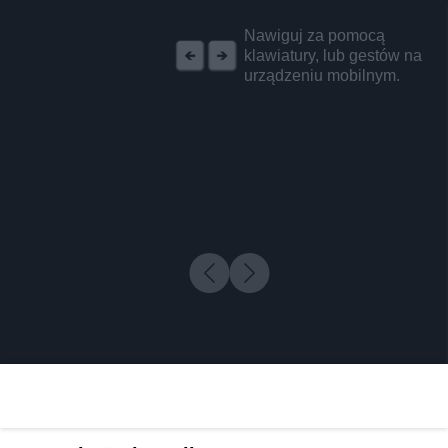
REKLAMA
Nawiguj za pomocą
klawiatury, lub gestów na
urządzeniu mobilnym.