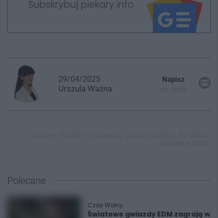
Subskrybuj piekary.info
29/04/2025
Napisz
Urszula
Ważna
do mnie
piekary śląskie wydarzenia,
piekary śląskie dla dzieci,
majówka 2025,
Polecane
Czas Wolny
Światowe gwiazdy EDM zagrają w