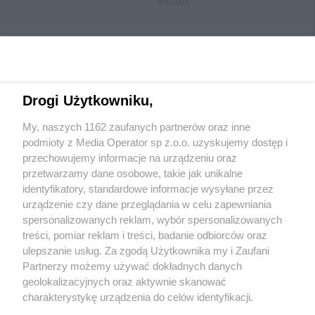
REKLAMA
Drogi Użytkowniku,
My, naszych 1162 zaufanych partnerów oraz inne
Wydawca mediów
lokalnych
podmioty z Media Operator sp z.o.o. uzyskujemy dostęp i
przechowujemy informacje na urządzeniu oraz
przetwarzamy dane osobowe, takie jak unikalne
identyfikatory, standardowe informacje wysyłane przez
urządzenie czy dane przeglądania w celu zapewniania
spersonalizowanych reklam, wybór spersonalizowanych
Nie zapomnij
treści, pomiar reklam i treści, badanie odbiorców oraz
zapoznać się z:
polityką prywatności
regulamin korzystania z portali
ulepszanie usług. Za zgodą Użytkownika my i Zaufani
Twoje
miasto
Skontakuj się
z nami
Partnerzy możemy używać dokładnych danych
Piekary Śląskie
Kontakt
geolokalizacyjnych oraz aktywnie skanować
Chorzów
Wydawca
charakterystykę urządzenia do celów identyfikacji.
Tarnowskie Góry
Redakcja
Ruda Śląska
Newsletter
Ponieważ cenimy Twoją prywatność, prosimy o zgodę na