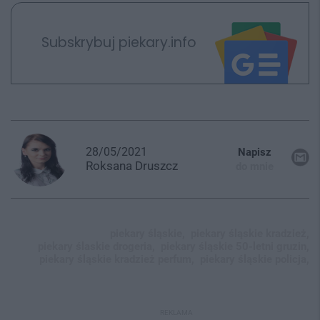
Subskrybuj piekary.info
28/05/2021
Napisz
Roksana
Druszcz
do mnie
piekary śląskie,
piekary śląskie kradzież,
piekary ślaskie drogeria,
piekary śląskie 50-letni gruzin,
piekary śląskie kradzież perfum,
piekary śląskie policja,
REKLAMA