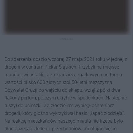
REKLAMA
Do zdarzenia doszło wczoraj 27 maja 2021 roku w jednej z
drogerii w centrum Piekar Śląskich. Przybyli na miejsce
mundurowi ustalili, iż za kradzieżą markowych perfum o
wartości blisko 600 złotych stoi 50-letni mężczyzna.
Obywatel Gruzji po wejściu do sklepu, wziął z półki dwa
flakony perfum, po czym ukrył je w spodenkach. Następnie
ruszył do ucieczki. Za złodziejem wybiegł ochroniarz
drogerii, który głośno wykrzykiwał hasło: „łapać złodzieja”.
Na reakcję mieszkańców naszego miasta nie trzeba było
długo czekać. Jeden z przechodniów orientując się co