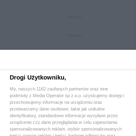
REKLAMA
REKLAMA
Drogi Użytkowniku,
My, naszych 1162 zaufanych partnerów oraz inne
Wydawca mediów
lokalnych
podmioty z Media Operator sp z.o.o. uzyskujemy dostęp i
przechowujemy informacje na urządzeniu oraz
przetwarzamy dane osobowe, takie jak unikalne
identyfikatory, standardowe informacje wysyłane przez
urządzenie czy dane przeglądania w celu zapewniania
spersonalizowanych reklam, wybór spersonalizowanych
Nie zapomnij
treści, pomiar reklam i treści, badanie odbiorców oraz