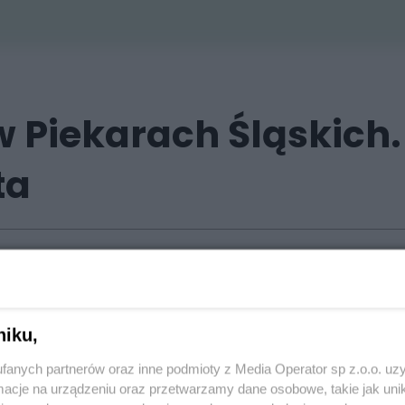
 Piekarach Śląskich. 
ta
przeszły wielką metamorfozę. Zobaczcie, 
momodernizacja Osiedla Wieczorka, pr
niku,
an, prezydent Piekar Śląskich.
fanych partnerów oraz inne podmioty z Media Operator sp z.o.o. uz
cje na urządzeniu oraz przetwarzamy dane osobowe, takie jak unika