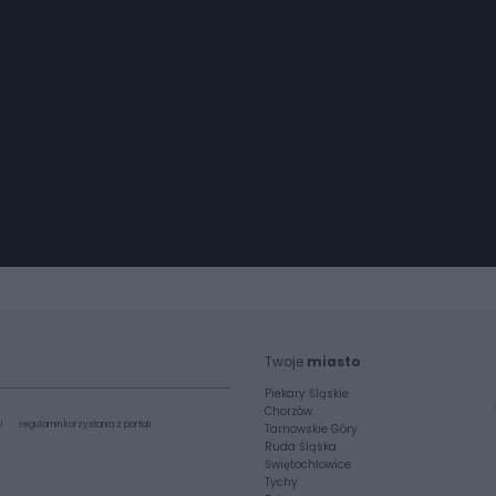
Twoje
miasto
Piekary Śląskie
Chorzów
i
regulamin korzystania z portali
Tarnowskie Góry
Ruda Śląska
Świętochłowice
Tychy