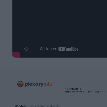
Nie zapomnij
zapoznać się z:
polityką prywatnośc
Wydawca mediów
lokalnych