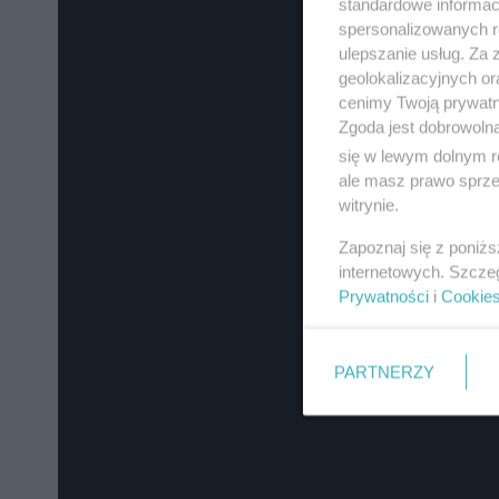
standardowe informac
spersonalizowanych re
ulepszanie usług. Za
geolokalizacyjnych or
cenimy Twoją prywatno
Zgoda jest dobrowoln
się w lewym dolnym r
ale masz prawo sprzec
witrynie.
Zapoznaj się z poniż
internetowych. Szcze
Prywatności
i
Cookie
PARTNERZY