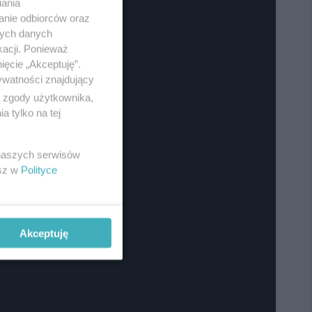
iania
anie odbiorców oraz
nych danych
kacji. Ponieważ
ięcie „Akceptuję”.
ywatności znajdujący
ą zgody użytkownika,
 tylko na tej
 naszych serwisów
esz w
Polityce
Akceptuję