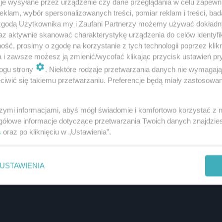
je wysyłane przez urządzenie czy dane przeglądania w celu zapewn
klam, wybór spersonalizowanych treści, pomiar reklam i treści, bad
 zgodą Użytkownika my i Zaufani Partnerzy możemy używać dokład
az aktywnie skanować charakterystykę urządzenia do celów identyfi
ść, prosimy o zgodę na korzystanie z tych technologii poprzez klikn
a i zawsze możesz ją zmienić/wycofać klikając przycisk ustawień pr
ogu strony
. Niektóre rodzaje przetwarzania danych nie wymagaj
iwić się takiemu przetwarzaniu. Preferencje będą miały zastosowania
szymi informacjami, abyś mógł świadomie i komfortowo korzystać z
gółowe informacje dotyczące przetwarzania Twoich danych znajdzi
s
oraz po kliknięciu w „Ustawienia”.
USTAWIENIA